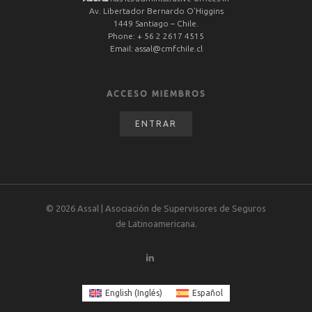
Av. Libertador Bernardo O’Higgins
1449 Santiago – Chile.
Phone:
+ 56 2 2617 4515
Email:
assal@cmfchile.cl
ACCESO MIEMBROS
ENTRAR
© 2026 Assal | Asociación de Supervisores de Seguros
de Latinoamericana.
English
(
Inglés
)
Español