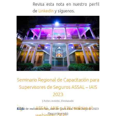
Revisa esta nota en nuestro perfil
de
LinkedIn
y síguenos.
Seminario Regional de Capacitación para
Supervisores de Seguros ASSAL – IAIS
2023
|
Antes evento
,
Destacado
ASSAL, IAIS y A2ii realizan el
Lugar de realización: San José de Costa Rica. 04 de mayo de 2023
(Seguir leyendo)
webinario DE&I