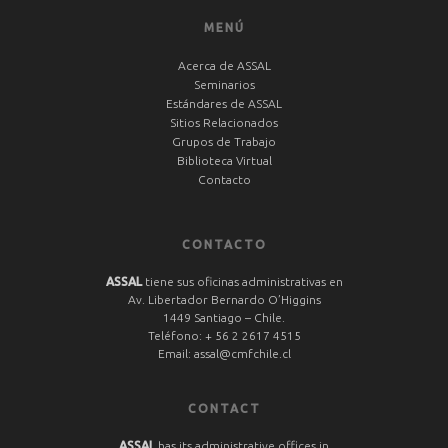
MENÚ
Acerca de ASSAL
Seminarios
Estándares de ASSAL
Sitios Relacionados
Grupos de Trabajo
Biblioteca Virtual
Contacto
CONTACTO
ASSAL
tiene sus oficinas administrativas en
Av. Libertador Bernardo O’Higgins
1449 Santiago – Chile.
Teléfono:
+ 56 2 2617 4515
Email:
assal@cmfchile.cl
CONTACT
ASSAL
has its administrative offices in