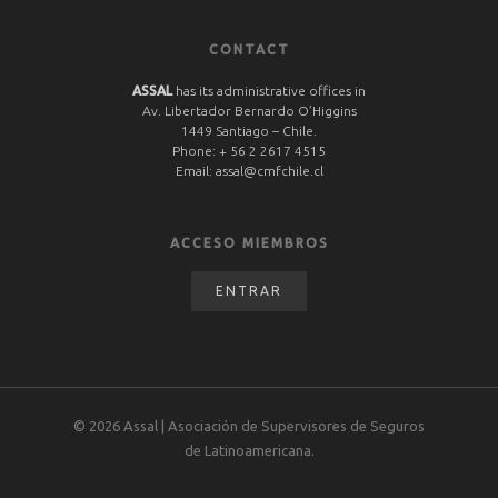
CONTACT
ASSAL
has its administrative offices in
Av. Libertador Bernardo O’Higgins
1449 Santiago – Chile.
Phone:
+ 56 2 2617 4515
Email:
assal@cmfchile.cl
ACCESO MIEMBROS
ENTRAR
© 2026 Assal | Asociación de Supervisores de Seguros
de Latinoamericana.