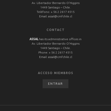
Av. Libertador Bernardo O’Higgins
1449 Santiago – Chile.
Teléfono:
+ 56 2 2617 4515
Email:
assal@cmfchile.cl
CONTACT
ASSAL
has its administrative offices in
Av. Libertador Bernardo O’Higgins
1449 Santiago – Chile.
Phone:
+ 56 2 2617 4515
Email:
assal@cmfchile.cl
ACCESO MIEMBROS
ENTRAR