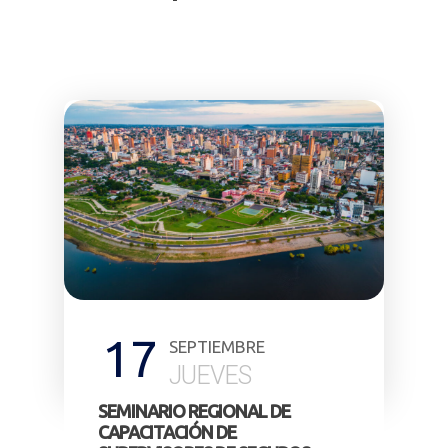
17
SEPTIEMBRE
JUEVES
SEMINARIO REGIONAL DE
SEM
CAPACITACIÓN DE
CAP