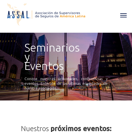
Seminarios
y
Eventos
Conoce nuestras actividades, conferencias y
eventos. Entérate de las últimas novedades de
nuestra asociación.
Nuestros
próximos eventos: