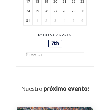
17
18
19
20
21
22
23
24
25
26
27
28
29
30
31
1
2
3
4
5
6
EVENTOS AGOSTO
7th
Sin eventos
Nuestro
próximo evento: