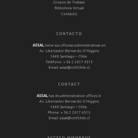
Grupos de Trabajo
Biblioteca Virtual
Contacto
CONTACTO
ASSAL
tiene sus oficinas administrativas en
Av. Libertador Bernardo O’Higgins
1449 Santiago – Chile.
Teléfono:
+ 56 2 2617 4515
Email:
assal@cmfchile.cl
CONTACT
ASSAL
has its administrative offices in
Av. Libertador Bernardo O’Higgins
1449 Santiago – Chile.
Phone:
+ 56 2 2617 4515
Email:
assal@cmfchile.cl
ACCESO MIEMBROS