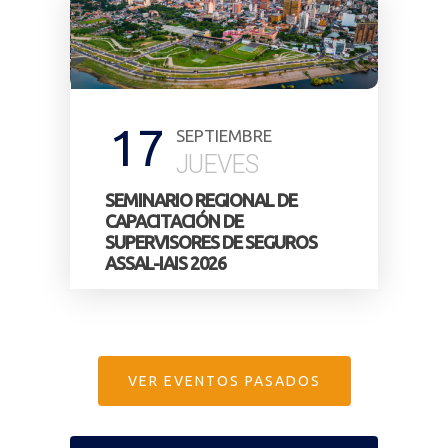
17
1
SEPTIEMBRE
JUEVES
SEMINARIO REGIONAL DE
SEM
CAPACITACIÓN DE
CAP
OS
SUPERVISORES DE SEGUROS
SUP
ASSAL-IAIS 2026
ASSA
VER EVENTOS PASADOS